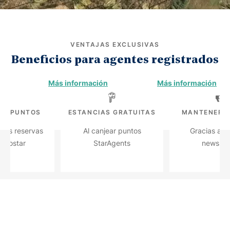
VENTAJAS EXCLUSIVAS
Beneficios para agentes registrados
Más información
Más información
AR PUNTOS
ESTANCIAS GRATUITAS
MANTENERSE
 tus reservas
Al canjear puntos
Gracias a n
berostar
StarAgents
newslett